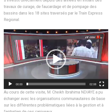
s’investit directement depuis des années en initiant des
travaux de curage, de faucardage et de pompage des
bassins dans les 18 sites traversés par le Train Express
Regional.
Lecteur
vidéo
00:00
02:08
Au cours de cette visite, M. Cheikh Ibrahima NDIAYE a pu
échanger avec les organisations communautaires de base
sur les différentes problématiques liées à la gestion et à
l’entretien de ces caniveaux.