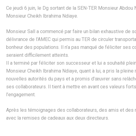
Ce jeudi 6 juin, le Dg sortant de la SEN-TER Monsieur Abdou
Monsieur Cheikh Ibrahima Ndiaye.
Monsieur Sall a commencé par faire un bilan exhaustive de 
délivrance de l’AMEC qui permis au TER de circuler transporta
bonheur des populations. Il n’a pas manqué de féliciter ses co
seraient difficilement atteints.
Il a terminé par féliciter son successeur et lui a souhaité pl
Monsieur Cheikh Ibrahima Ndiaye, quant à lui, a pris la pleine
nouvelles autorités du pays et a promis d’œuvrer sans relâche
ses collaborateurs. Il tient à mettre en avant ces valeurs fort
l’engagement.
Après les témoignages des collaborateurs, des amis et des 
avec la remises de cadeaux aux deux directeurs.